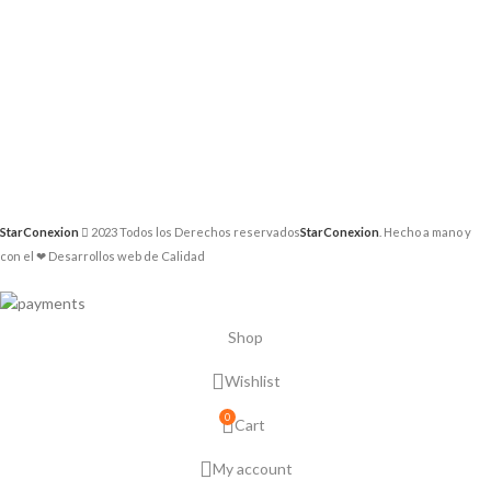
StarConexion
2023 Todos los Derechos reservados
StarConexion
. Hecho a mano y
con el ❤ Desarrollos web de Calidad
Shop
Wishlist
0
Cart
My account