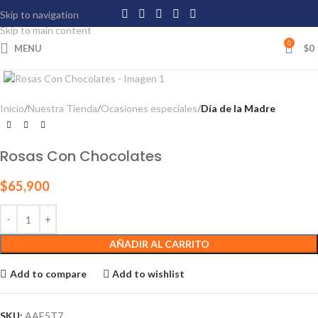
Skip to navigation
Skip to main content
0
MENU
$
0
Click to enlarge
Inicio
Nuestra Tienda
Ocasiones especiales
Día de la Madre
Rosas Con Chocolates
$
65,900
AÑADIR AL CARRITO
Add to compare
Add to wishlist
SKU:
AAE5T7