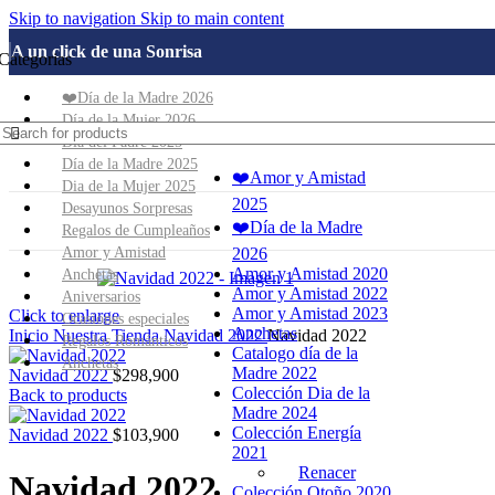
Skip to navigation
Skip to main content
A un click de una Sonrisa
Categorias
❤️Día de la Madre 2026
Día de la Mujer 2026
Dia del Padre 2025
Día de la Madre 2025
❤️Amor y Amistad
Dia de la Mujer 2025
2025
Desayunos Sorpresas
❤️Día de la Madre
Regalos de Cumpleaños
Amor y Amistad
2026
Amor y Amistad 2020
Anchetas
Amor y Amistad 2022
Aniversarios
Amor y Amistad 2023
Click to enlarge
Ocasiones especiales
Anchetas
Inicio
Nuestra Tienda
Navidad 2022
Navidad 2022
Regalos Románticos
Catalogo día de la
Anchetas
Madre 2022
Navidad 2022
$
298,900
Colección Dia de la
Back to products
Madre 2024
Colección Energía
Navidad 2022
$
103,900
2021
Renacer
Navidad 2022
Colección Otoño 2020