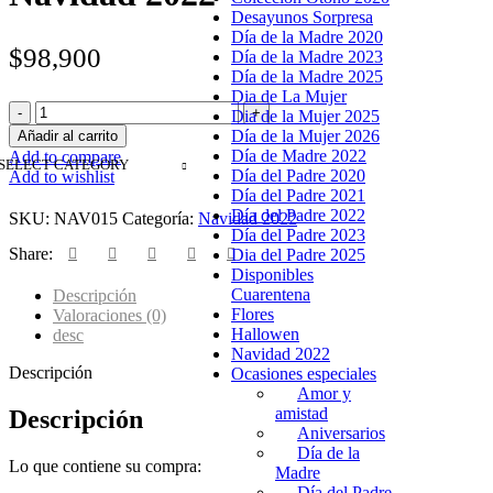
Desayunos Sorpresa
Día de la Madre 2020
$
98,900
Día de la Madre 2023
Día de la Madre 2025
Dia de La Mujer
Dia de la Mujer 2025
Día de la Mujer 2026
Añadir al carrito
Día de Madre 2022
Add to compare
SELECT CATEGORY
Día del Padre 2020
Add to wishlist
Día del Padre 2021
Día del Padre 2022
SKU:
NAV015
Categoría:
Navidad 2022
Día del Padre 2023
Share:
Dia del Padre 2025
Disponibles
Cuarentena
Descripción
Flores
Valoraciones (0)
Hallowen
desc
Navidad 2022
Descripción
Ocasiones especiales
Amor y
amistad
Descripción
Aniversarios
Día de la
Lo que contiene su compra:
Madre
Día del Padre