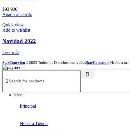
$
93,900
Añadir al carrito
Quick view
Add to wishlist
Navidad 2022
Leer más
StarConexion
2023 Todos los Derechos reservados
StarConexion
. Hecho a man
Menu
Principal
Nuestra Tienda