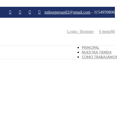
milsorpresas02@gmail.com
- 3154959806
Login / Register
0
items
$
0
PRINCIPAL
NUESTRA TIENDA
COMO TRABAJAMO