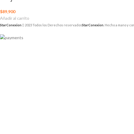
$
89,900
Añadir al carrito
StarConexion
2023 Todos los Derechos reservados
StarConexion
. Hecho a mano y co