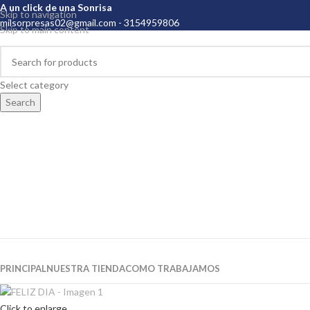
A un click de una Sonrisa
Skip to navigation
milsorpresas02@gmail.com
- 3154959806
Skip to main content
Select category
Search
Categorias
PRINCIPAL
NUESTRA TIENDA
COMO TRABAJAMOS
Click to enlarge