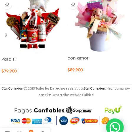
con amor
Para ti
$
89,900
$
79,900
LEER MÁS
AÑADIR AL CARRITO
StarConexion
2023 Todos los Derechos reservados
StarConexion
. Hecho a mano y
con el ❤ Desarrollos web de Calidad
0