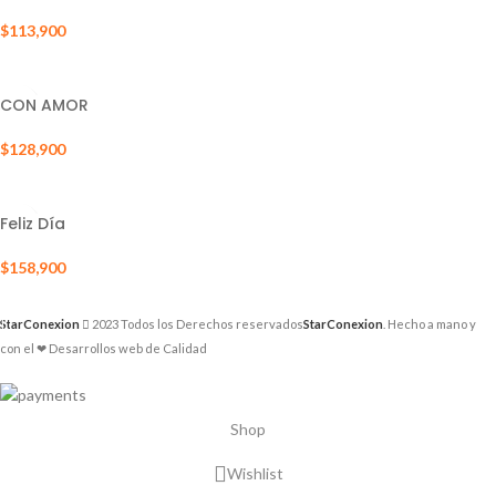
$
113,900
AÑADIR AL CARRITO
CON AMOR
$
128,900
AÑADIR AL CARRITO
Feliz Día
$
158,900
AÑADIR AL CARRITO
StarConexion
2023 Todos los Derechos reservados
StarConexion
. Hecho a mano y
con el ❤ Desarrollos web de Calidad
Shop
Wishlist