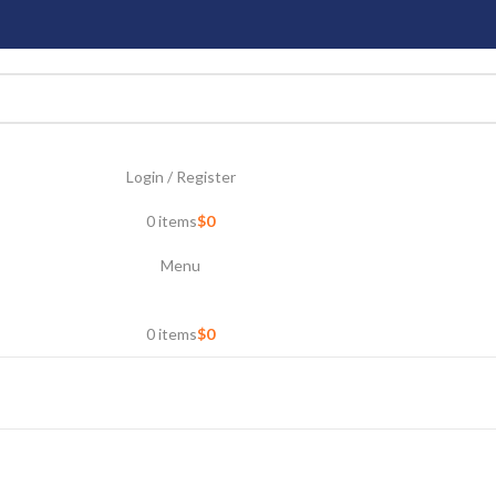
Login / Register
0
items
$
0
Menu
0
items
$
0